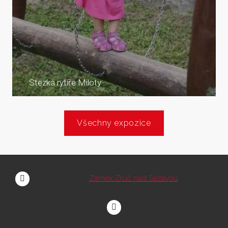
Stezka rytíře Miloty
Všechny expozice
Zámek Zruč nad Sázavou