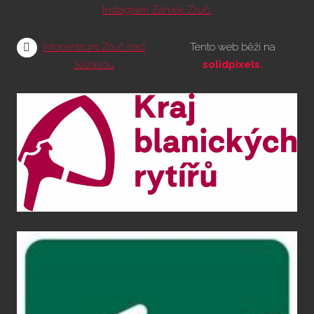
Instagram Zámek Zruč
Infocentrum Zruč nad
Tento web běží na
Sázavou
solidpixels.