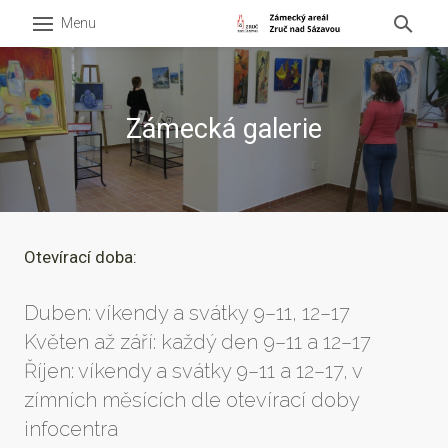
Menu
O zá
Expoz
Zámecká galerie
Vstup
Oteví
Konta
Otevírací doba:
Infoc
Zážit
Duben: víkendy a svátky 9–11, 12–17
Květen až září: každý den 9–11 a 12–17
Akce
Říjen: víkendy a svátky 9–11 a 12–17,
v
V oko
zímních měsících dle otevírací doby
Pro š
infocentra