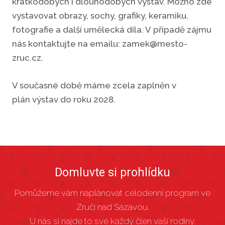
krátkodobých i dlouhodobých výstav. Možno zde
vystavovat obrazy, sochy, grafiky, keramiku,
fotografie a další umělecká díla. V případě zájmu
nás kontaktujte na emailu: zamek@mesto-
zruc.cz.
V současné době máme zcela zaplněn v
plán výstav do roku 2028.
Domluvte si prohlídku
Pomůžeme vám naplánovat celodenní program ve
Zruči nad Sázavou.
U nás si najde to své každý člen vaší rodiny.