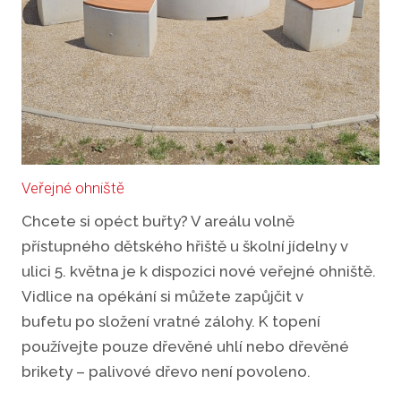
Veřejné ohniště
Chcete si opéct buřty? V areálu volně
přístupného dětského hřiště u školní jídelny v
ulici 5. května je k dispozici nové veřejné ohniště.
Vidlice na opékání si můžete zapůjčit v
bufetu po složení vratné zálohy. K topení
používejte pouze dřevěné uhlí nebo dřevěné
brikety – palivové dřevo není povoleno.