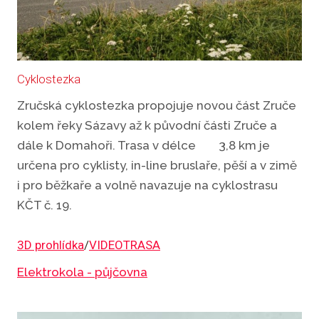
Cyklostezka
Zručská cyklostezka propojuje novou část Zruče
kolem řeky Sázavy až k původní části Zruče a
dále k Domahoři. Trasa v délce 3,8 km je
určena pro cyklisty, in-line bruslaře, pěší a v zimě
i pro běžkaře a volně navazuje na cyklostrasu
KČT č. 19.
3D prohlídka
/
VIDEOTRASA
Elektrokola - půjčovna