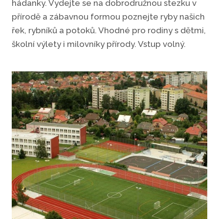
hádanky. Vydejte se na dobrodružnou stezku v
přírodě a zábavnou formou poznejte ryby našich
řek, rybníků a potoků. Vhodné pro rodiny s dětmi,
školní výlety i milovníky přírody. Vstup volný.