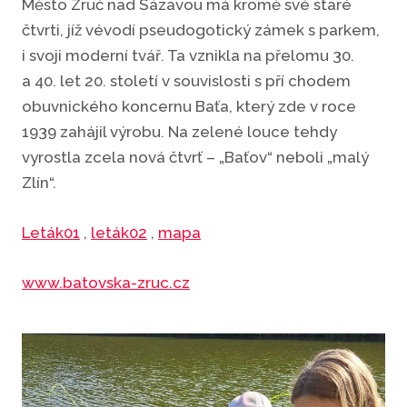
Město Zruč nad Sázavou má kromě své staré
čtvrti, jíž vévodí pseudogotický zámek s parkem,
i svoji moderní tvář. Ta vznikla na přelomu 30.
a 40. let 20. století v souvislosti s pří chodem
obuvnického koncernu Baťa, který zde v roce
1939 zahájil výrobu. Na zelené louce tehdy
vyrostla zcela nová čtvrť – „Baťov“ neboli „malý
Zlín“.
Leták01
,
leták02
,
mapa
www.batovska-zruc.cz