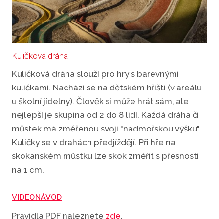
Kuličková dráha
Kuličková dráha slouží pro hry s barevnými
kuličkami. Nachází se na dětském hřišti (v areálu
u školní jídelny). Člověk si může hrát sám, ale
nejlepší je skupina od 2 do 8 lidí. Každá dráha či
můstek má změřenou svoji "nadmořskou výšku".
Kuličky se v drahách předjíždějí. Při hře na
skokanském můstku lze skok změřit s přesností
na 1 cm.
VIDEONÁVOD
Pravidla PDF naleznete
zde
.