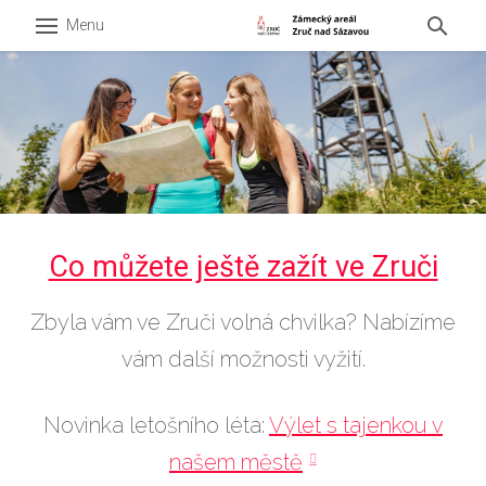
Menu
O zá
Expoz
Vstup
Oteví
Konta
Co můžete ještě zažít ve Zruči
Infoc
Zbyla vám ve Zruči volná chvilka? Nabízíme
Zážit
vám další možnosti vyžití.
Akce
V oko
Novinka letošního léta:
Výlet s tajenkou v
Pro š
našem městě