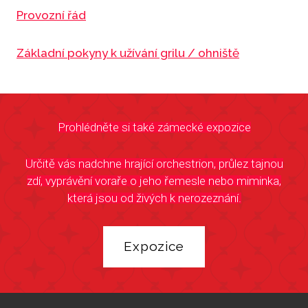
Provozní řád
Základní pokyny k užívání grilu / ohniště
Prohlédněte si také zámecké expozice
Určitě vás nadchne hrající orchestrion, průlez tajnou
zdí, vyprávění voraře o jeho řemesle nebo miminka,
která jsou od živých k nerozeznání.
Expozice