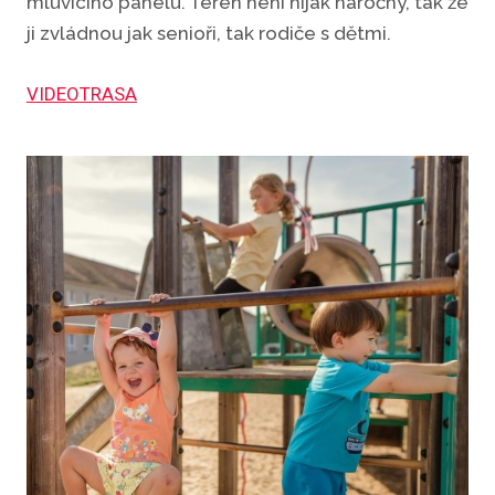
mluvícího panelu. Terén není nijak náročný, tak že
ji zvládnou jak senioři, tak rodiče s dětmi.
VIDEOTRASA