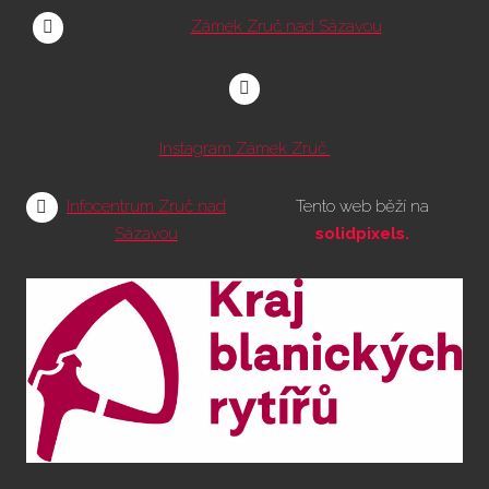
Zámek Zruč nad Sázavou
Instagram Zámek Zruč
Infocentrum Zruč nad
Tento web běží na
Sázavou
solidpixels.