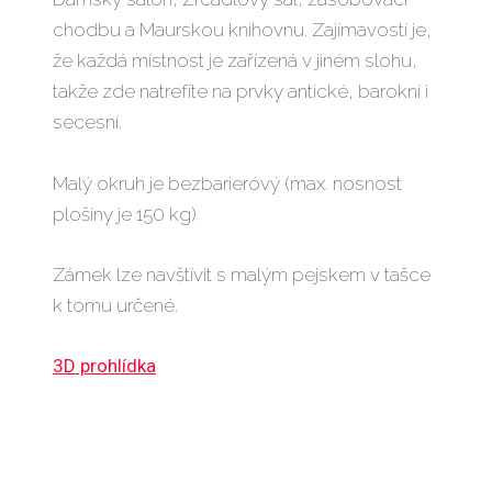
chodbu a Maurskou knihovnu. Zajímavostí je,
že každá místnost je zařízená v jiném slohu,
takže zde natrefíte na prvky antické, barokní i
secesní.
Malý okruh je bezbarieróvý (max. nosnost
plošiny je 150 kg)
Zámek lze navštívit s malým pejskem v tašce
k tomu určené.
3D prohlídka