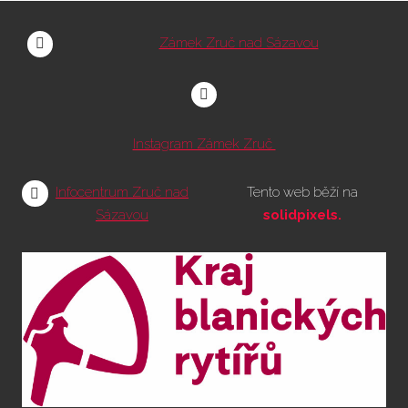
Zámek Zruč nad Sázavou
Instagram Zámek Zruč
Infocentrum Zruč nad
Tento web běží na
Sázavou
solidpixels.