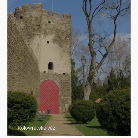
Kolowratská věž