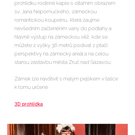
prohlídku rodinné kaple s oltářním obrazem
sv. Jana Nepomuckého, zámeckou
romantickou koupelnu, která zaujme
nevšedním začleněním vany do podlahy a
hlavně výstup na zámeckou věž, kde se
můžete z výšky 36 metrů podívat z ptačí
perspektivy na zámecký areál a na celou
starou zástavbu města Zruč nad Sázavou.
Zámek lze navštívit s malým pejskem v tašce
k tomu určené
3D prohlídka