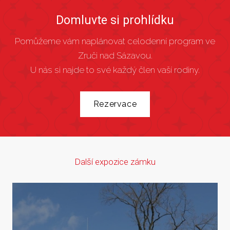
Domluvte si prohlídku
Pomůžeme vám naplánovat celodenní program ve
Zruči nad Sázavou.
U nás si najde to své každý člen vaší rodiny.
Rezervace
Další expozice zámku