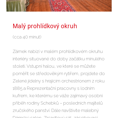
Malý prohlídkový okruh
(cca 40 minut)
Zámek nabízí v malém prohlídkovém okruhu
interiéry situované do doby začátku minulého
století. Vstupní halou, ve které se můžete
poměřit se středověkým rytířem, projdete do
Zelené jídelny s hrajícím orchestrionem z roku
1885 a Reprezentační pracovny s lodním
kufrem, ke kterému se váže zajímavý osobní
příběh rodiny Schebků – posledních majitelů
zručského panství. Dále navštívíte malebný
Dámský salon, Zrcadlový sál, zásobovací