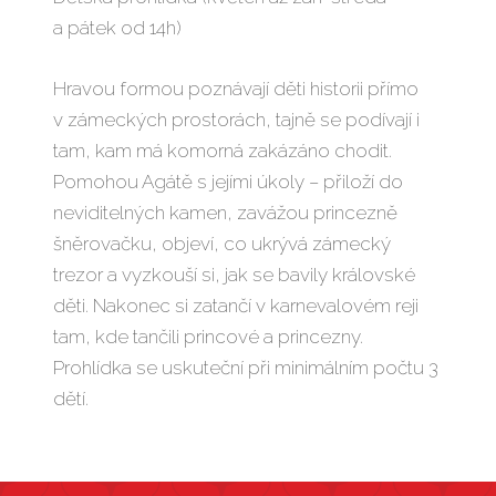
a pátek od 14h)
Hravou formou poznávají děti historii přímo
v zámeckých prostorách, tajně se podívají i
tam, kam má komorná zakázáno chodit.
Pomohou Agátě s jejími úkoly – přiloží do
neviditelných kamen, zavážou princezně
šněrovačku, objeví, co ukrývá zámecký
trezor a vyzkouší si, jak se bavily královské
děti. Nakonec si zatančí v karnevalovém reji
tam, kde tančili princové a princezny.
Prohlídka se uskuteční při minimálním počtu 3
dětí.