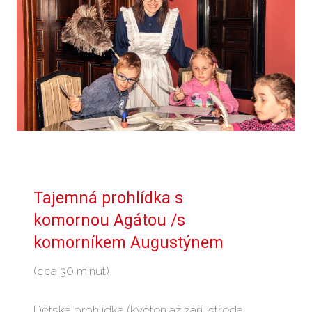
Tajemná prohlídka s
komornou Agátou /s
komorníkem Augustýnem
(cca 30 minut)
Dětská prohlídka (květen až září středa