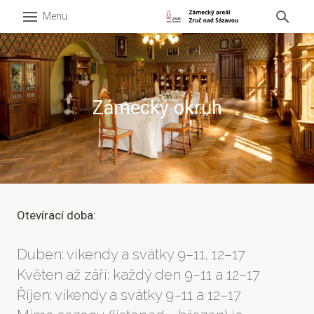
Menu
O zá
Expoz
Vstup
Zámecký okruh
Oteví
Konta
Infoc
Zážit
Otevírací doba:
Akce
Duben: víkendy a svátky 9–11, 12–17
V oko
Květen až září: každý den 9–11 a 12–17
Pro š
Říjen: víkendy a svátky 9–11 a 12–17